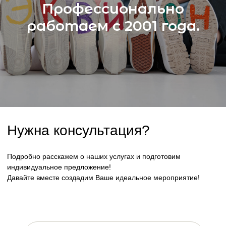
Профессионально
работаем с 2001 года.
+7
заказать мероприятие
Нажимая кнопку "заказать мероприятие", Вы даете согласие на обработку
персональных данных и соглашаетесь c политикой конфиденциальности
agency@equilon.ru
© 2001–2025 Группа компаний «ЭКВИЛОН»
Все права защищены
+7(347)246-88-86
Пользовательское соглашение Политики конфиденциальности
РБ, Уфа, 450022, ул. Матвея Пинского, 3
РБ, Уфа, 450074, ул. Софьи Перовской, 52/2, 7 этаж