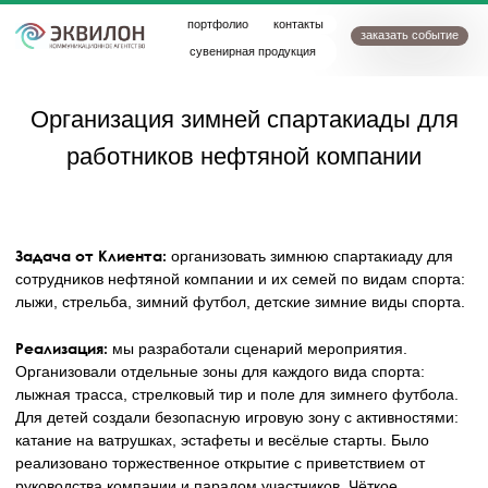
портфолио
контакты
заказать событие
сувенирная продукция
организация мероприятий
Организация зимней спартакиады для
+7(347)246-88-86
работников нефтяной компании
agency@equilon.ru
Задача от Клиента:
организовать зимнюю спартакиаду для
сотрудников нефтяной компании и их семей по видам спорта:
лыжи, стрельба, зимний футбол, детские зимние виды спорта.
Реализация:
мы разработали сценарий мероприятия.
Организовали отдельные зоны для каждого вида спорта:
лыжная трасса, стрелковый тир и поле для зимнего футбола.
Для детей создали безопасную игровую зону с активностями:
катание на ватрушках, эстафеты и весёлые старты. Было
реализовано торжественное открытие с приветствием от
руководства компании и парадом участников. Чёткое
расписание соревнований с перерывами на горячий чай и
угощения. Яркая церемония награждения с вручением кубков
и медалей.
Оформлена фотозона с логотипом компании. Установлены
баннеры и флаги с фирменной символикой, чтобы
подчеркнуть корпоративный дух.