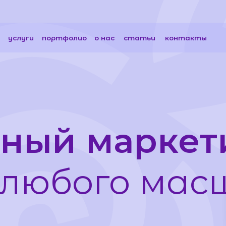
стать
ги
портфолио
о нас
статьи
контакты
ый маркетин
юбого масшт