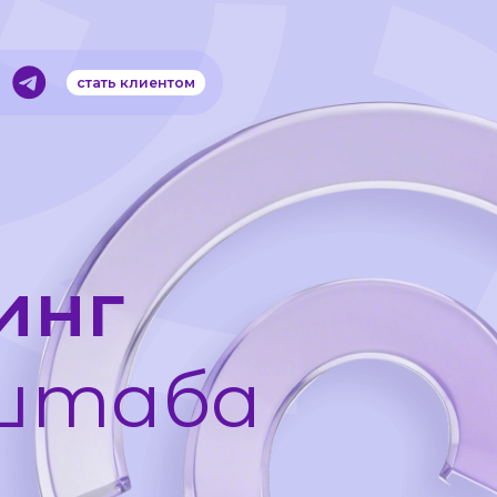
 клиентом
г
аба