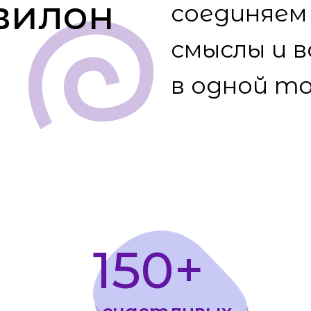
в одной точке
150+
счастливых
клиентов