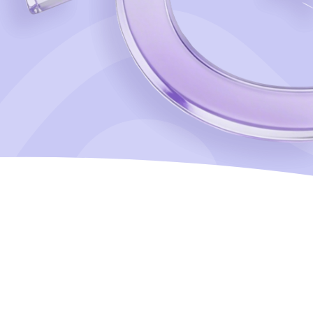
,
жности