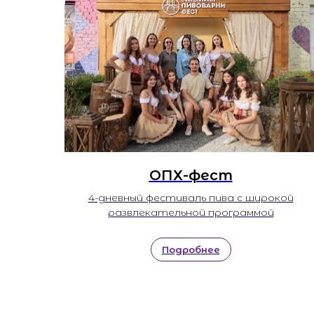
ОПХ-фест
X в
4-дневный фестиваль пива с широкой
развлекательной программой
а
нтре
Подробнее