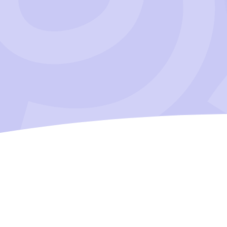
илон
соединяем людей
смыслы и возмо