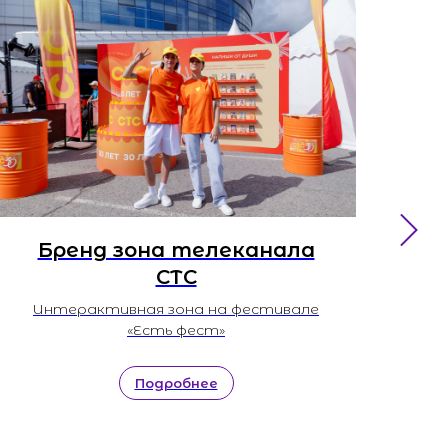
Бренд зона телеканала
СТС
И
Интерактивная зона на фестивале
«Есть фест»
Подробнее