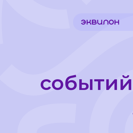
услу
событийн
л