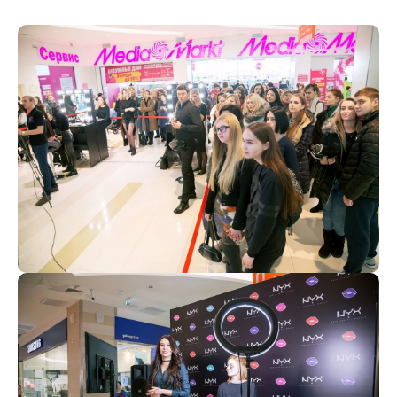
стать коллегой
Услуги
Портфолио
стать клиентом
О нас
Статьи
+ 7 (347) 246 888 6
agency@equilon.ru
Контакты
© 2001–2026 Группа компаний «ЭКВИЛОН». Все права защищены.
Пользовательское соглашение |
Политика конфиденциальности